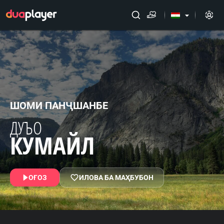
arrow_drop_down
ШОМИ ПАНҶШАНБЕ
ДУЪО
КУМАЙЛ
ОҒОЗ
ИЛОВА БА МАҲБУБОН