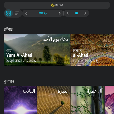
চাঁদ দেখা
সফর ২৬
রবি
রবিবার
دعاء يوم الأحد
দোয়া
জিয়ারত
Yum Al-Ahad
al-Ahad
Supplication On Sunday
Visitation On Sunday
কুরআন
آل عمران
البقرة
الفاتحة