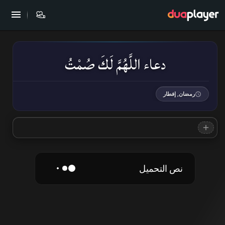
دعاء اللَّهُمَّ لَكَ صُمْتُ
رمضان, إفطار
نص التحميل